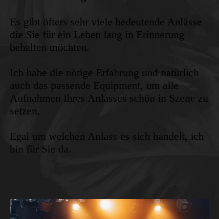
Es gibt öfters sehr viele bedeutende Anlässe
die Sie für ein Leben lang in Erinnerung
behalten möchten.
Ich habe die nötige Erfahrung und natürlich
auch das passende Equipment, um alle
Aufnahmen Ihres Anlasses schön in Szene zu
setzen.
Egal um welchen Anlass es sich handelt, ich
bin für Sie da.