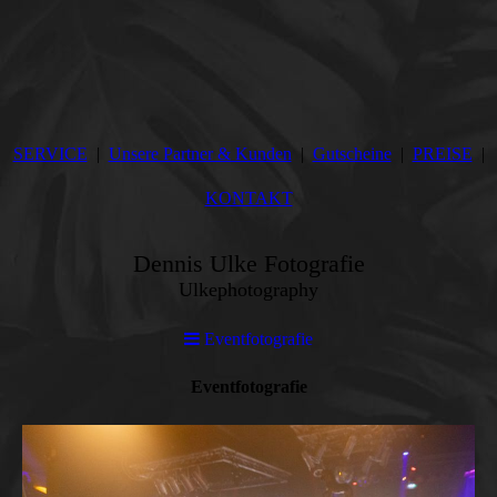
SERVICE
Unsere Partner & Kunden
Gutscheine
PREISE
KONTAKT
Dennis Ulke Fotografie
Ulkephotography
Event­fotografie
Event­foto­grafie