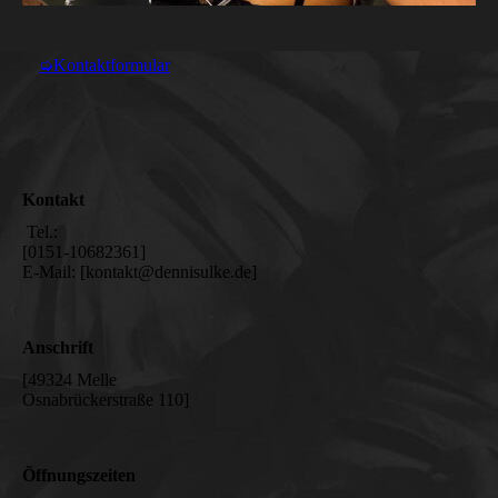
➭Kontaktformular
Kontakt
Tel.:
[0151-10682361]
E-Mail: [kontakt@dennisulke.de]
Anschrift
[49324 Melle
Osnabrückerstraße 110]
Öffnungszeiten