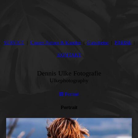
SERVICE
Unsere Partner & Kunden
Gutscheine
PREISE
KONTAKT
Dennis Ulke Fotografie
Ulkephotography
Portrait
Portrait